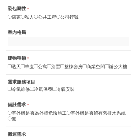
發包屬性
*
店家
私人
公共工程
公司行號
室內格局
建物種類
*
透天
華廈
公寓
別墅
整棟套房
商業空間
辦公大樓
需求服務項目
冷氣維修
冷氣保養
冷氣安裝
備註需求
*
室外機是否為外牆危險施工
室外機是否留有舊排水系統
無
搬運需求